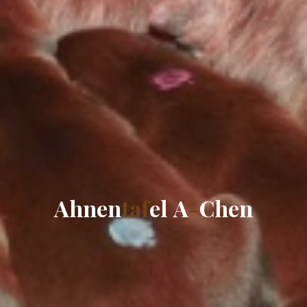
A
h
n
e
n
t
a
f
e
l
A
-
C
h
e
n