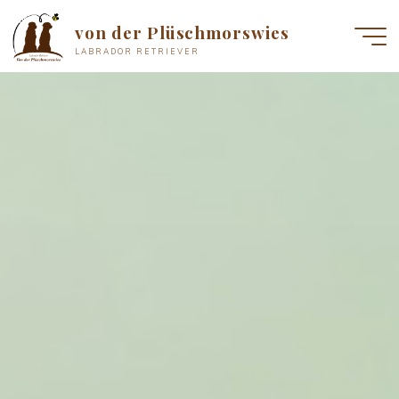
Zum
von der Plüschmorswies
Inhalt
LABRADOR RETRIEVER
springen